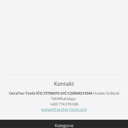
Kontakt
CeraTec-Tools IČO:73756075 DIČ:CZ8504213344
Hradec Králové
Tel/WhatsApp.:
+420 774 278 036
karlas@C
eraTec-T
ools.com
Kategorie