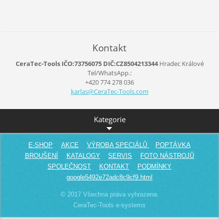
Kontakt
CeraTec-Tools IČO:73756075 DIČ:CZ8504213344
Hradec Králové
Tel/WhatsApp.:
+420 774 278 036
karlas@C
eraTec-T
ools.com
Kategorie
E-SHOP
AKCE
VÝROBA SPECIÁLŮ
POPTÁVKA
BROUŠENÍ
KATALOGY
SERVIS
FOTO NÁSTROJŮ
SPOLEČNOST
KONTAKT
PODMÍNKY
google5492e72adc8c9cf9.html
© 2017 Všechna práva vyhrazena.
CeraTec-Tools e-systems