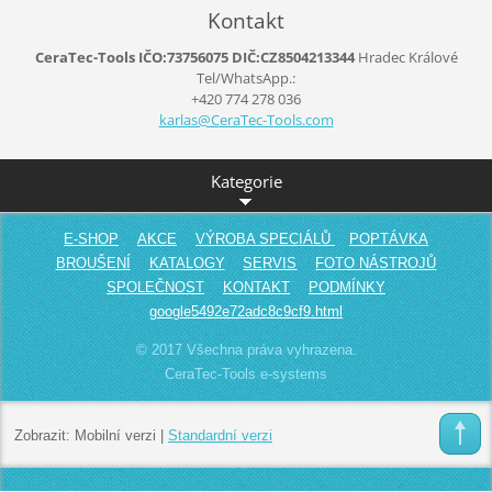
Kontakt
CeraTec-Tools IČO:73756075 DIČ:CZ8504213344
Hradec Králové
Tel/WhatsApp.:
+420 774 278 036
karlas@C
eraTec-T
ools.com
Kategorie
E-SHOP
AKCE
VÝROBA SPECIÁLŮ
POPTÁVKA
BROUŠENÍ
KATALOGY
SERVIS
FOTO NÁSTROJŮ
SPOLEČNOST
KONTAKT
PODMÍNKY
google5492e72adc8c9cf9.html
© 2017 Všechna práva vyhrazena.
CeraTec-Tools e-systems
Zobrazit:
Mobilní verzi
|
Standardní verzi