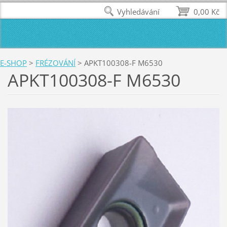
Vyhledávání
0,00 Kč
E-SHOP
>
FRÉZOVÁNÍ
>
APKT100308-F M6530
APKT100308-F M6530