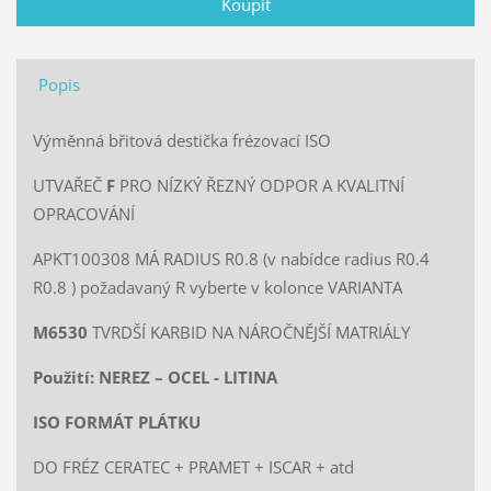
Popis
Výměnná břitová destička frézovací ISO
UTVAŘEČ
F
PRO NÍZKÝ ŘEZNÝ ODPOR A KVALITNÍ
OPRACOVÁNÍ
APKT100308 MÁ RADIUS R0.8 (v nabídce radius R0.4
R0.8 ) požadavaný R vyberte v kolonce VARIANTA
M6530
TVRDŠÍ KARBID NA NÁROČNĚJŠÍ MATRIÁLY
Použití: NEREZ – OCEL - LITINA
ISO FORMÁT PLÁTKU
DO FRÉZ CERATEC + PRAMET + ISCAR + atd