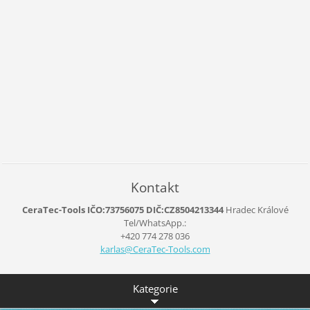
Kontakt
CeraTec-Tools IČO:73756075 DIČ:CZ8504213344
Hradec Králové
Tel/WhatsApp.:
+420 774 278 036
karlas@C
eraTec-T
ools.com
Kategorie