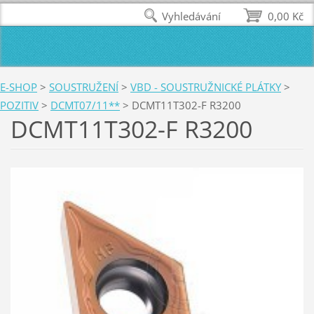
Vyhledávání
0,00 Kč
E-SHOP
>
SOUSTRUŽENÍ
>
VBD - SOUSTRUŽNICKÉ PLÁTKY
>
POZITIV
>
DCMT07/11**
>
DCMT11T302-F R3200
DCMT11T302-F R3200