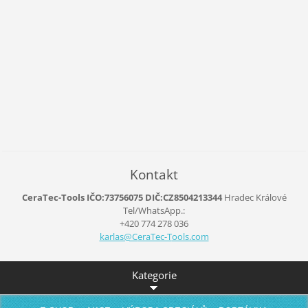
Kontakt
CeraTec-Tools IČO:73756075 DIČ:CZ8504213344
Hradec Králové
Tel/WhatsApp.:
+420 774 278 036
karlas@C
eraTec-T
ools.com
Kategorie