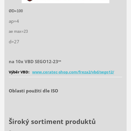
ØD=100
ap=4
ae max=23
d=27
na 10x VBD SEGO12-23
**
Výběr VBD:
www.ceratec-shop.com/freza2/vbd/sego12/
Oblasti použití dle ISO
Široký sortiment produktů