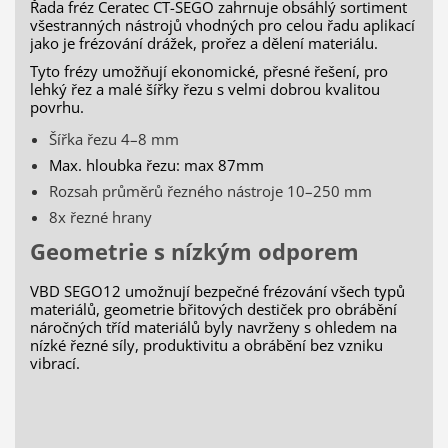
Řada fréz Ceratec CT-SEGO zahrnuje obsáhlý sortiment
všestranných nástrojů vhodných pro celou řadu aplikací
jako je frézování drážek, prořez a dělení materiálu.
Tyto frézy umožňují ekonomické, přesné řešení, pro
lehký řez a malé šířky řezu s velmi dobrou kvalitou
povrhu.
Šířka řezu 4–8 mm
Max. hloubka řezu: max 87mm
Rozsah průměrů řezného nástroje 10–250 mm
8x řezné hrany
Geometrie s nízkým odporem
VBD SEGO12 umožnují bezpečné frézování všech typů
materiálů, geometrie břitových destiček pro obrábění
náročných tříd materiálů byly navrženy s ohledem na
nízké řezné síly, produktivitu a obrábění bez vzniku
vibrací.