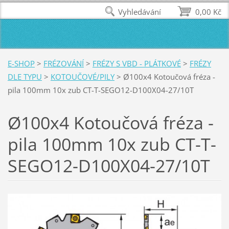
Vyhledávání
0,00 Kč
E-SHOP
>
FRÉZOVÁNÍ
>
FRÉZY S VBD - PLÁTKOVÉ
>
FRÉZY
DLE TYPU
>
KOTOUČOVÉ/PILY
>
Ø100x4 Kotoučová fréza -
pila 100mm 10x zub CT-T-SEGO12-D100X04-27/10T
Ø100x4 Kotoučová fréza -
pila 100mm 10x zub CT-T-
SEGO12-D100X04-27/10T