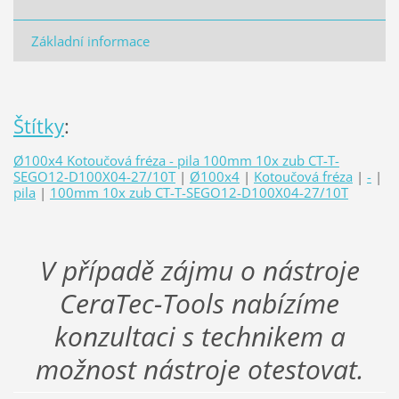
Základní informace
Štítky
:
Ø100x4 Kotoučová fréza - pila 100mm 10x zub CT-T-
SEGO12-D100X04-27/10T
|
Ø100x4
|
Kotoučová fréza
|
-
|
pila
|
100mm 10x zub CT-T-SEGO12-D100X04-27/10T
V případě zájmu o nástroje
CeraTec-Tools nabízíme
konzultaci s technikem a
možnost nástroje otestovat.