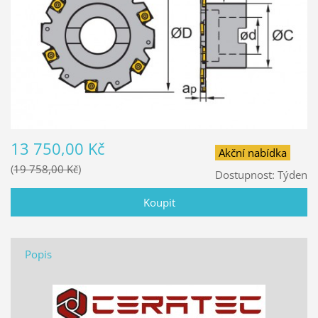
13 750,00 Kč
Akční nabídka
19 758,00 Kč
Dostupnost:
Týden
Popis