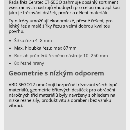
Řada fréz Ceratec CT-SEGO zahrnuje obsáhlý sortiment
všestranných nástrojů vhodných pro celou řadu aplikací
jako je frézování drážek, prořez a dělení materiálu.
Tyto frézy umožňují ekonomické, přesné řešení, pro
lehký řez a malé šířky řezu s velmi dobrou kvalitou
povrhu.
Šířka řezu 4–8 mm
Max. hloubka řezu: max 87mm
Rozsah průměrů řezného nástroje 10–250 mm
8x řezné hrany
Geometrie s nízkým odporem
VBD SEGO12 umožnují bezpečné frézování všech typů
materiálů, geometrie břitových destiček pro obrábění
náročných tříd materiálů byly navrženy s ohledem na
nízké řezné síly, produktivitu a obrábění bez vzniku
vibrací.