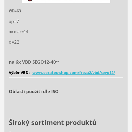
ØD=63
ap=7
ae max=14
d=22
na 6x VBD SEGO12-40
**
Výběr VBD:
www.ceratec-shop.com/freza2/vbd/sego12/
Oblasti použití dle ISO
Široký sortiment produktů