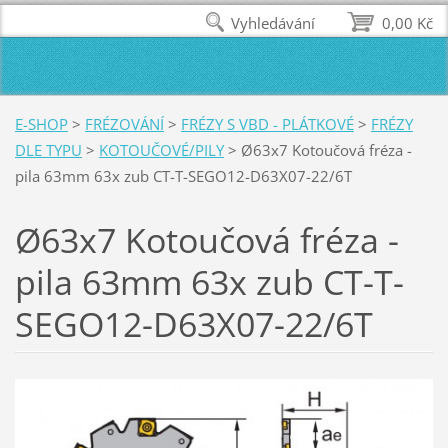
Vyhledávání
0,00 Kč
E-SHOP
>
FRÉZOVÁNÍ
>
FRÉZY S VBD - PLÁTKOVÉ
>
FRÉZY
DLE TYPU
>
KOTOUČOVÉ/PILY
>
Ø63x7 Kotoučová fréza -
pila 63mm 63x zub CT-T-SEGO12-D63X07-22/6T
Ø63x7 Kotoučová fréza -
pila 63mm 63x zub CT-T-
SEGO12-D63X07-22/6T