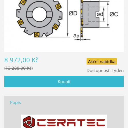
8 972,00 Kč
Akční nabídka
13 288,00 Kč
Dostupnost:
Týden
Popis