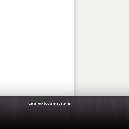
CeraTec-Tools e-systems