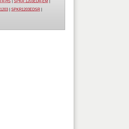
TR-HS
|
SPKR 1203EDR-EM
|
1203
|
SPKR1203EDSR
|