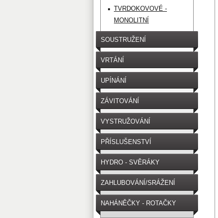
TVRDOKOVOVÉ -
MONOLITNÍ
SOUSTRUŽENÍ
VRTÁNÍ
UPÍNÁNÍ
NÁSTROJE/OBROBKU
ZÁVITOVÁNÍ
VYSTRUŽOVÁNÍ
PŘÍSLUŠENSTVÍ
HYDRO - SVĚRÁKY
ZAHLUBOVÁNÍ/SRÁŽENÍ
NAHÁNĚČKY - ROTAČKY