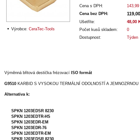
Cena s DPH:
143,99
119,0
Cena bez DPH:
Ušetříte:
48,00 
Výrobce:
CeraTec-Tools
Počet kusů skladem:
0
Dostupnost:
Týden
Výměnná břitová destička frézovací
ISO formát
G9510
KARBID S VYSOKOU TERMÁLNÍ ODOLNOSTÍ A JEMNOZRNOU
Alternativa k:
SPKN 1203EDSR 8230
SPKN 1203EDTR-HS
SPKN 1203EDR-EM
SPKN 1203EDR-76
SPKN 1203EDTR-EM
SPKR 1203EDSR 8230