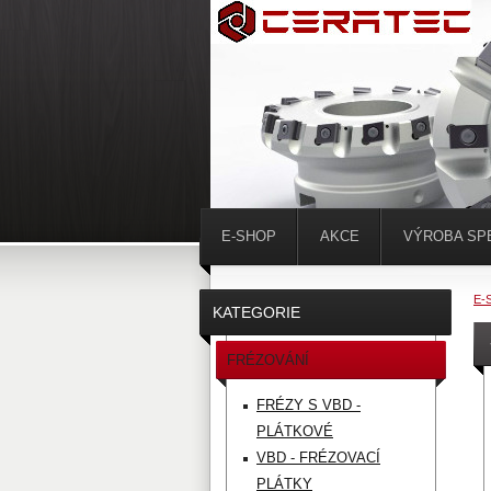
E-SHOP
AKCE
VÝROBA SP
E-
KATEGORIE
FRÉZOVÁNÍ
FRÉZY S VBD -
PLÁTKOVÉ
VBD - FRÉZOVACÍ
PLÁTKY