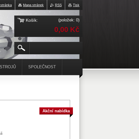
 stránka
Mapa stránek
RSS
Tisk
Košík:
(položek: 0)
0,00 Kč
ÁSTROJŮ
SPOLEČNOST
Akční nabídka
Kč