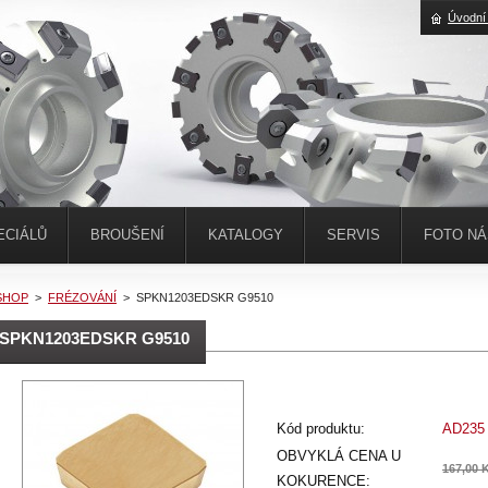
Úvodní
ECIÁLŮ
BROUŠENÍ
KATALOGY
SERVIS
FOTO N
SHOP
>
FRÉZOVÁNÍ
>
SPKN1203EDSKR G9510
SPKN1203EDSKR G9510
Kód produktu:
AD235
OBVYKLÁ CENA U
167,00 
KOKURENCE: