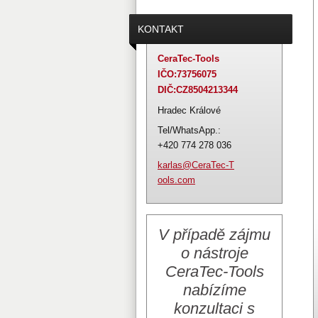
KONTAKT
CeraTec-Tools
IČO:73756075
DIČ:CZ8504213344
Hradec Králové
Tel/WhatsApp.:
+420 774 278 036
karlas@C
eraTec-T
ools.com
V případě zájmu
o nástroje
CeraTec-Tools
nabízíme
konzultaci s