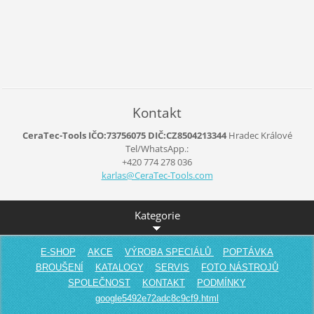
Kontakt
CeraTec-Tools IČO:73756075 DIČ:CZ8504213344
Hradec Králové
Tel/WhatsApp.:
+420 774 278 036
karlas@C
eraTec-T
ools.com
Kategorie
E-SHOP
AKCE
VÝROBA SPECIÁLŮ
POPTÁVKA
BROUŠENÍ
KATALOGY
SERVIS
FOTO NÁSTROJŮ
SPOLEČNOST
KONTAKT
PODMÍNKY
google5492e72adc8c9cf9.html