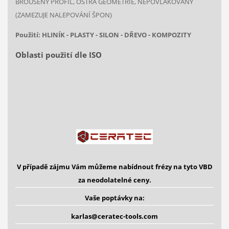
BROUŠENÝ PROFIL, OSTRÁ GEOMETRIE, NEPOVLAKOVANÝ
(ZAMEZUJE NALEPOVÁNÍ ŠPON)
Použití: HLINÍK - PLASTY - SILON - DŘEVO - KOMPOZITY
Oblasti použití dle ISO
V případě zájmu Vám můžeme nabídnout frézy na tyto VBD
za neodolatelné ceny.
Vaše poptávky na:
karlas@ceratec-tools.com