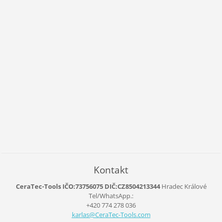
Kontakt
CeraTec-Tools IČO:73756075 DIČ:CZ8504213344
Hradec Králové
Tel/WhatsApp.:
+420 774 278 036
karlas@C
eraTec-T
ools.com