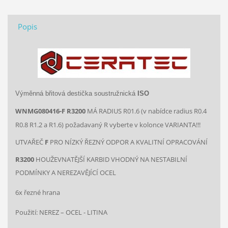
Popis
Výměnná břitová destička soustružnická
ISO
WNMG080416-F R3200
MÁ RADIUS R01.6 (v nabídce radius R0.4
R0.8 R1.2 a R1.6) požadavaný R vyberte v kolonce VARIANTA!!!
UTVAŘEČ
F
PRO NÍZKÝ ŘEZNÝ ODPOR A KVALITNÍ OPRACOVÁNÍ
R3200
HOUŽEVNATĚJŠÍ KARBID VHODNÝ NA NESTABILNÍ
PODMÍNKY A NEREZAVĚJÍCÍ OCEL
6x řezné hrana
Použití: NEREZ – OCEL - LITINA