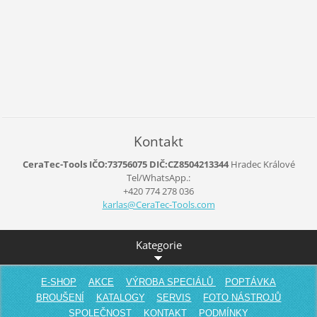
Kontakt
CeraTec-Tools IČO:73756075 DIČ:CZ8504213344
Hradec Králové
Tel/WhatsApp.:
+420 774 278 036
karlas@C
eraTec-T
ools.com
Kategorie
E-SHOP
AKCE
VÝROBA SPECIÁLŮ
POPTÁVKA
BROUŠENÍ
KATALOGY
SERVIS
FOTO NÁSTROJŮ
SPOLEČNOST
KONTAKT
PODMÍNKY