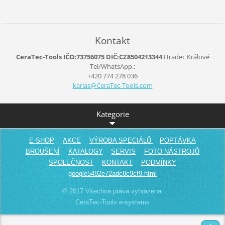
Kontakt
CeraTec-Tools IČO:73756075 DIČ:CZ8504213344
Hradec Králové
Tel/WhatsApp.:
+420 774 278 036
karlas@C
eraTec-T
ools.com
Kategorie
E-SHOP
AKCE
VÝROBA SPECIÁLŮ
POPTÁVKA
BROUŠENÍ
KATALOGY
SERVIS
FOTO NÁSTROJŮ
SPOLEČNOST
KONTAKT
PODMÍNKY
google5492e72adc8c9cf9.html
© 2017 Všechna práva vyhrazena.
CeraTec-Tools e-systems