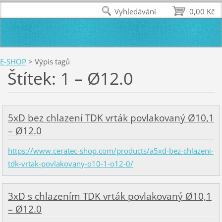
Vyhledávání
0,00 Kč
E-SHOP
>
Výpis tagů
Štítek: 1 – Ø12.0
5xD bez chlazení TDK vrták povlakovaný Ø10,1
– Ø12.0
https://www.ceratec-shop.com/products/a5xd-bez-chlazeni-
tdk-vrtak-povlakovany-o10-1-o12-0/
3xD s chlazením TDK vrták povlakovaný Ø10,1
– Ø12.0