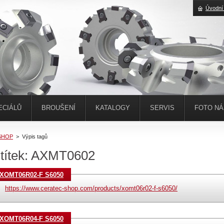
Úvodní
ECIÁLŮ
BROUŠENÍ
KATALOGY
SERVIS
FOTO N
SHOP
>
Výpis tagů
títek: AXMT0602
XOMT06R02-F S6050
https://www.ceratec-shop.com/products/xomt06r02-f-s6050/
XOMT06R04-F S6050