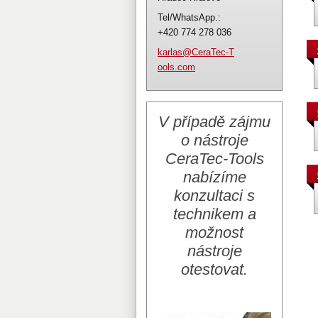
Tel/WhatsApp.:
+420 774 278 036
karlas@C
eraTec-T
ools.com
V případě zájmu
o nástroje
CeraTec-Tools
nabízíme
konzultaci s
technikem a
možnost
nástroje
otestovat.