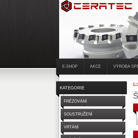
E-SHOP
AKCE
VÝROBA SP
E-
KATEGORIE
Š
FRÉZOVÁNÍ
SOUSTRUŽENÍ
VRTÁNÍ