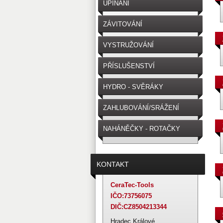
UPÍNÁNÍ
NÁSTROJE/OBROBKU
ZÁVITOVÁNÍ
VYSTRUŽOVÁNÍ
PŘÍSLUŠENSTVÍ
HYDRO - SVĚRÁKY
ZAHLUBOVÁNÍ/SRÁŽENÍ
NAHÁNĚČKY - ROTAČKY
KONTAKT
CeraTec-Tools
IČO:73756075
DIČ:CZ8504213344
Hradec Králové