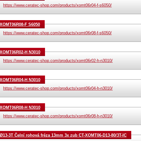
https://www.ceratec-shop.com/products/xomt06r04-f-s6050/
XOMT06R08-F S6050
https://www.ceratec-shop.com/products/xomt06r08-f-s6050/
XOMT06R02-H N3010
https://www.ceratec-shop.com/products/xomt06r02-h-n3010/
XOMT06R04-H N3010
https://www.ceratec-shop.com/products/xomt06r04-h-n3010/
XOMT06R08-H N3010
https://www.ceratec-shop.com/products/xomt06r08-h-n3010/
Ø13-3T Čelní rohová fréza 13mm 3x zub CT-XOMT06-D13-80/3T-IC