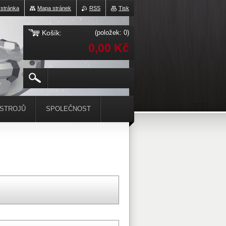
 stránka
Mapa stránek
RSS
Tisk
Košík:
(položek: 0)
0,00 Kč
ÁSTROJŮ
SPOLEČNOST