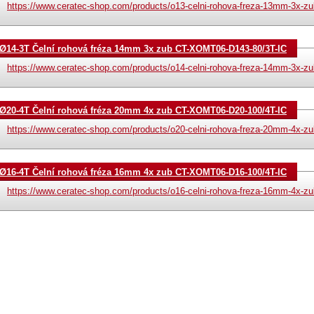
https://www.ceratec-shop.com/products/o13-celni-rohova-freza-13mm-3x-zub
Ø14-3T Čelní rohová fréza 14mm 3x zub CT-XOMT06-D143-80/3T-IC
https://www.ceratec-shop.com/products/o14-celni-rohova-freza-14mm-3x-zub
Ø20-4T Čelní rohová fréza 20mm 4x zub CT-XOMT06-D20-100/4T-IC
https://www.ceratec-shop.com/products/o20-celni-rohova-freza-20mm-4x-zub
Ø16-4T Čelní rohová fréza 16mm 4x zub CT-XOMT06-D16-100/4T-IC
https://www.ceratec-shop.com/products/o16-celni-rohova-freza-16mm-4x-zub