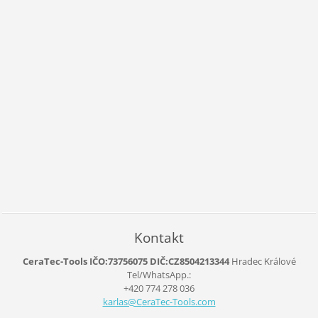
Kontakt
CeraTec-Tools IČO:73756075 DIČ:CZ8504213344
Hradec Králové
Tel/WhatsApp.:
+420 774 278 036
karlas@C
eraTec-T
ools.com