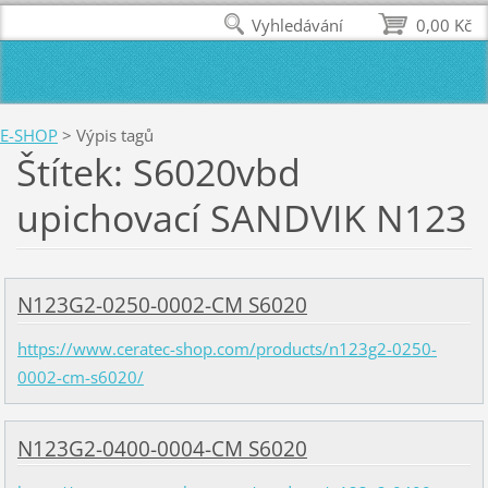
Vyhledávání
0,00 Kč
E-SHOP
>
Výpis tagů
Štítek: S6020vbd
upichovací SANDVIK N123
N123G2-0250-0002-CM S6020
https://www.ceratec-shop.com/products/n123g2-0250-
0002-cm-s6020/
N123G2-0400-0004-CM S6020