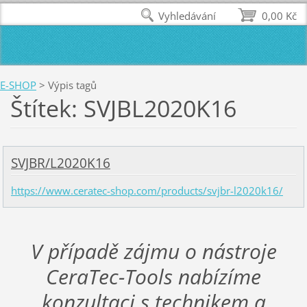
Vyhledávání
0,00 Kč
E-SHOP
>
Výpis tagů
Štítek: SVJBL2020K16
SVJBR/L2020K16
https://www.ceratec-shop.com/products/svjbr-l2020k16/
V případě zájmu o nástroje
CeraTec-Tools nabízíme
konzultaci s technikem a