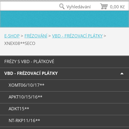
Vyhledávání
0,00 Kč
E-SHOP
>
FRÉZOVÁNÍ
>
VBD - FRÉZOVACÍ PLÁTKY
>
XNEX08**SECO
FRÉZY S VBD - PLÁTKOVÉ
VBD - FRÉZOVACÍ PLÁTKY
XOMT06/10/17**
APKT10/15/16**
ADKT15**
NT-RKP11/16**