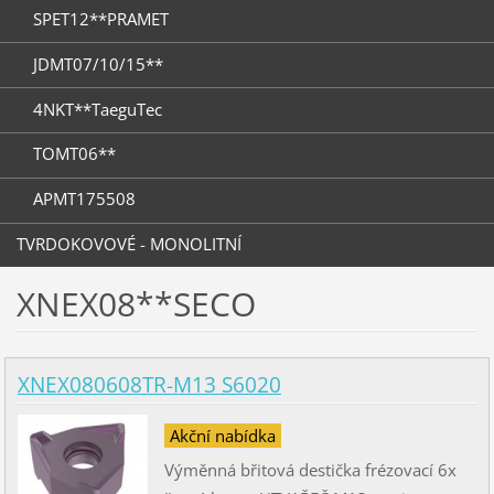
SPET12**PRAMET
JDMT07/10/15**
4NKT**TaeguTec
TOMT06**
APMT175508
TVRDOKOVOVÉ - MONOLITNÍ
XNEX08**SECO
XNEX080608TR-M13 S6020
Akční nabídka
Výměnná břitová destička frézovací 6x