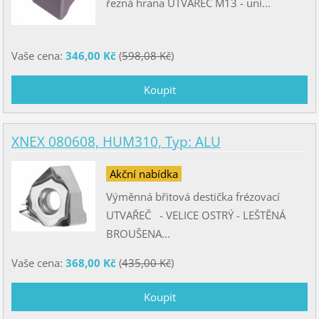
řezná hrana UTVAŘEČ M13 - uni...
Vaše cena:
346,00 Kč
(
598,08 Kč
)
XNEX 080608, HUM310, Typ: ALU
Akční nabídka
Výměnná břitová destička frézovací
UTVAŘEČ - VELICE OSTRÝ - LEŠTĚNÁ
BROUŠENA...
Vaše cena:
368,00 Kč
(
435,00 Kč
)