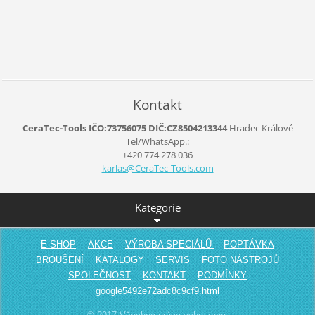
Kontakt
CeraTec-Tools IČO:73756075 DIČ:CZ8504213344
Hradec Králové
Tel/WhatsApp.:
+420 774 278 036
karlas@C
eraTec-T
ools.com
Kategorie
E-SHOP
AKCE
VÝROBA SPECIÁLŮ
POPTÁVKA
BROUŠENÍ
KATALOGY
SERVIS
FOTO NÁSTROJŮ
SPOLEČNOST
KONTAKT
PODMÍNKY
google5492e72adc8c9cf9.html