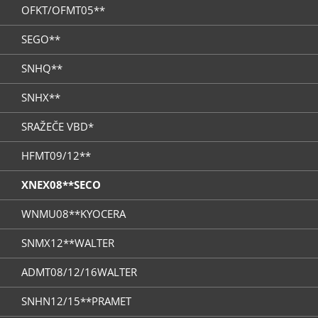
OFKT/OFMT05**
SEGO**
SNHQ**
SNHX**
SRAŽEČE VBD*
HFMT09/12**
XNEX08**SECO
WNMU08**KYOCERA
SNMX12**WALTER
ADMT08/12/16WALTER
SNHN12/15**PRAMET