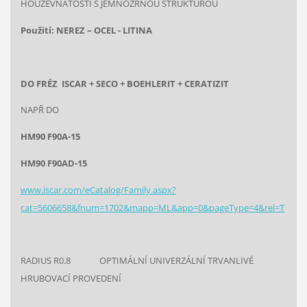
HOUŽEVNATOSTI S JEMNOZRNOU STRUKTUROU
Použití: NEREZ – OCEL - LITINA
DO FRÉZ ISCAR + SECO + BOEHLERIT + CERATIZIT
NAPŘ DO
HM90 F90A-15
HM90 F90AD-15
www.iscar.com/eCatalog/Family.aspx?
cat=5606658&fnum=1702&mapp=ML&app=0&pageType=4&rel=T
RADIUS R0.8 OPTIMÁLNÍ UNIVERZÁLNÍ TRVANLIVÉ
HRUBOVACÍ PROVEDENÍ