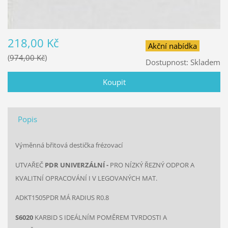
218,00 Kč
Akční nabídka
974,00 Kč
Dostupnost:
Skladem
Popis
Výměnná břitová destička frézovací
UTVAŘEČ
PDR UNIVERZÁLNÍ -
PRO NÍZKÝ ŘEZNÝ ODPOR A
KVALITNÍ OPRACOVÁNÍ I V LEGOVANÝCH MAT.
ADKT1505PDR MÁ RADIUS R0.8
S6020
KARBID S IDEÁLNÍM POMĚREM TVRDOSTI A