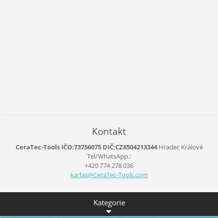
Kontakt
CeraTec-Tools IČO:73756075 DIČ:CZ8504213344
Hradec Králové
Tel/WhatsApp.:
+420 774 278 036
karlas@C
eraTec-T
ools.com
Kategorie