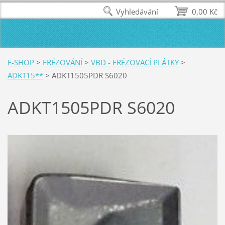
Vyhledávání
0,00 Kč
E-SHOP
>
FRÉZOVÁNÍ
>
VBD - FRÉZOVACÍ PLÁTKY
>
ADKT15**
>
ADKT1505PDR S6020
ADKT1505PDR S6020