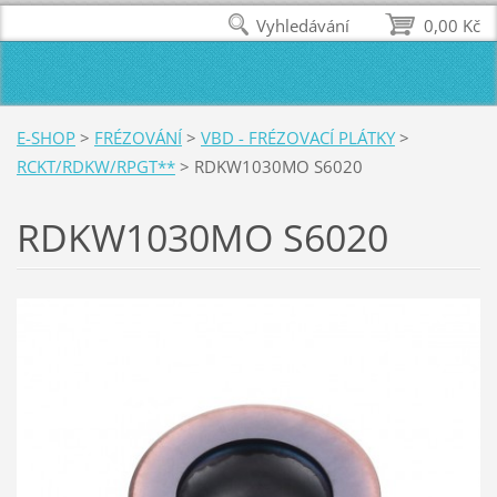
Vyhledávání
0,00 Kč
E-SHOP
>
FRÉZOVÁNÍ
>
VBD - FRÉZOVACÍ PLÁTKY
>
RCKT/RDKW/RPGT**
>
RDKW1030MO S6020
RDKW1030MO S6020