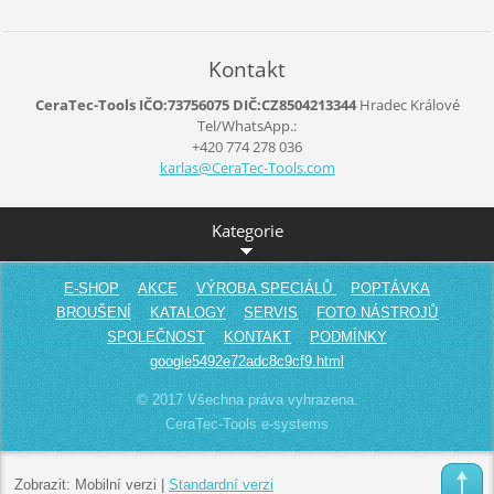
Kontakt
CeraTec-Tools IČO:73756075 DIČ:CZ8504213344
Hradec Králové
Tel/WhatsApp.:
+420 774 278 036
karlas@C
eraTec-T
ools.com
Kategorie
E-SHOP
AKCE
VÝROBA SPECIÁLŮ
POPTÁVKA
BROUŠENÍ
KATALOGY
SERVIS
FOTO NÁSTROJŮ
SPOLEČNOST
KONTAKT
PODMÍNKY
google5492e72adc8c9cf9.html
© 2017 Všechna práva vyhrazena.
CeraTec-Tools e-systems
Zobrazit:
Mobilní verzi
|
Standardní verzi