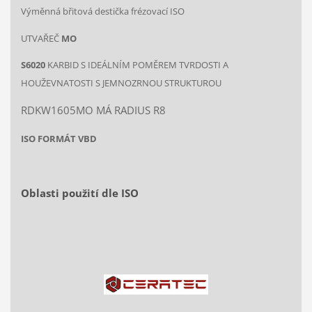
Výměnná břitová destička frézovací ISO
UTVAŘEČ
MO
S6020
KARBID S IDEÁLNÍM POMĚREM TVRDOSTI A
HOUŽEVNATOSTI S JEMNOZRNOU STRUKTUROU
RDKW1605MO MÁ RADIUS R8
ISO FORMÁT VBD
Oblasti použití dle ISO