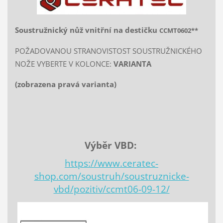
Soustružnický nůž vnitřní na destičku
CCMT0602**
POŽADOVANOU STRANOVISTOST SOUSTRUŽNICKÉHO
NOŽE VYBERTE V KOLONCE:
VARIANTA
(zobrazena pravá varianta)
Výběr VBD:
https://www.ceratec-
shop.com/soustruh/soustruznicke-
vbd/pozitiv/ccmt06-09-12/