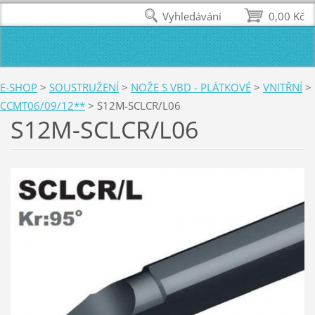
Vyhledávání
0,00 Kč
E-SHOP
>
SOUSTRUŽENÍ
>
NOŽE S VBD - PLÁTKOVÉ
>
VNITŘNÍ
>
CCMT06/09/12**
>
S12M-SCLCR/L06
S12M-SCLCR/L06