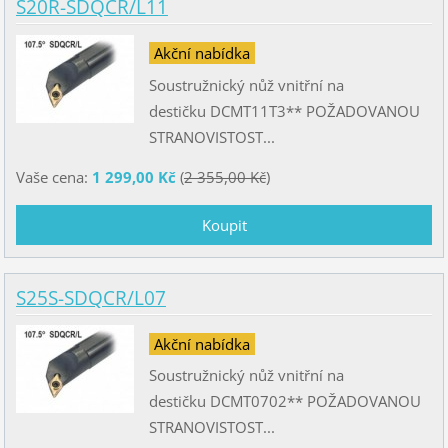
S20R-SDQCR/L11
Akční nabídka
Soustružnický nůž vnitřní na
destičku DCMT11T3** POŽADOVANOU
STRANOVISTOST...
Vaše cena:
1 299,00 Kč
(
2 355,00 Kč
)
S25S-SDQCR/L07
Akční nabídka
Soustružnický nůž vnitřní na
destičku DCMT0702** POŽADOVANOU
STRANOVISTOST...