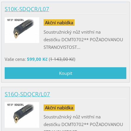
S10K-SDQCR/L07
Akční nabídka
Soustružnický nůž vnitřní na
destičku DCMT0702** POŽADOVANOU
STRANOVISTOST...
Vaše cena:
599,00 Kč
(
1 143,00 Kč
)
S16Q-SDQCR/L07
Akční nabídka
Soustružnický nůž vnitřní na
destičku DCMT0702** POŽADOVANOU