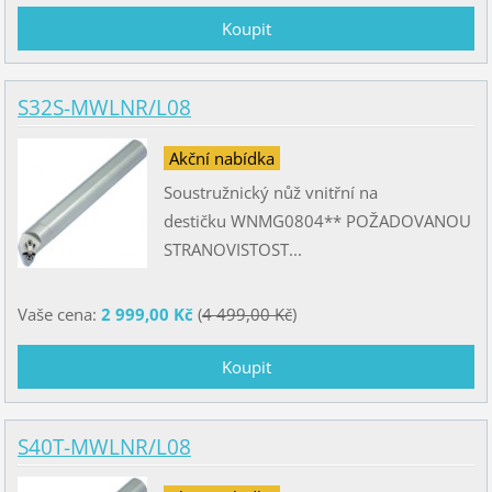
S32S-MWLNR/L08
Akční nabídka
Soustružnický nůž vnitřní na
destičku WNMG0804** POŽADOVANOU
STRANOVISTOST...
Vaše cena:
2 999,00 Kč
(
4 499,00 Kč
)
S40T-MWLNR/L08