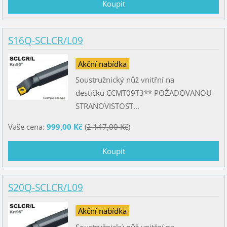
S16Q-SCLCR/L09
Akční nabídka
Soustružnický nůž vnitřní na
destičku CCMT09T3** POŽADOVANOU
STRANOVISTOST...
Vaše cena:
999,00 Kč
(
2 147,00 Kč
)
S20Q-SCLCR/L09
Akční nabídka
Soustružnický nůž vnitřní na