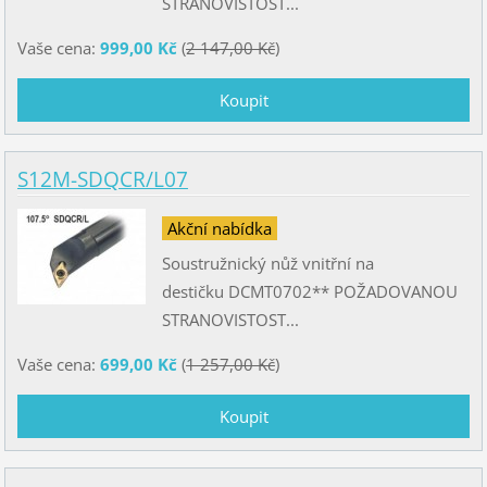
STRANOVISTOST...
Vaše cena:
999,00 Kč
(
2 147,00 Kč
)
S12M-SDQCR/L07
Akční nabídka
Soustružnický nůž vnitřní na
destičku DCMT0702** POŽADOVANOU
STRANOVISTOST...
Vaše cena:
699,00 Kč
(
1 257,00 Kč
)