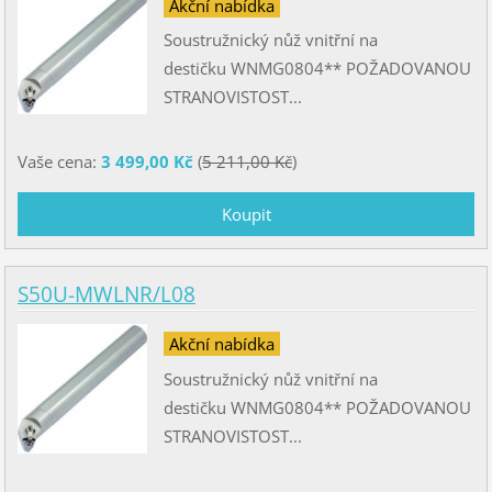
Akční nabídka
Soustružnický nůž vnitřní na
destičku WNMG0804** POŽADOVANOU
STRANOVISTOST...
Vaše cena:
3 499,00 Kč
(
5 211,00 Kč
)
S50U-MWLNR/L08
Akční nabídka
Soustružnický nůž vnitřní na
destičku WNMG0804** POŽADOVANOU
STRANOVISTOST...