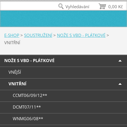
Vyhledávání
0,00 Kč
E-SHOP
>
SOUSTRUŽENÍ
>
NOŽE S VBD - PLÁTKOVÉ
>
VNITŘNÍ
NOŽE S VBD - PLÁTKOVÉ
VNĚJŠÍ
VNITŘNÍ
CCMT06/09/12**
DCMT07/11**
WNMG06/08**