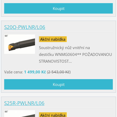
S20Q-PWLNR/L06
Akční nabídka
Soustružnický nůž vnitřní na
destičku WNMG0604** POŽADOVANOU
STRANOVISTOST...
Vaše cena:
1 499,00 Kč
(
2 543,00 Kč
)
S25R-PWLNR/L06
Akční nabídka