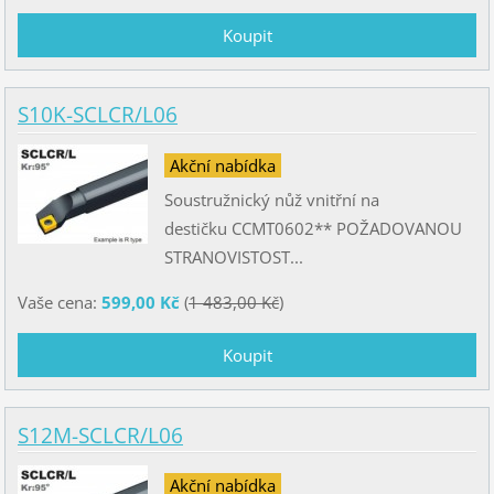
S10K-SCLCR/L06
Akční nabídka
Soustružnický nůž vnitřní na
destičku CCMT0602** POŽADOVANOU
STRANOVISTOST...
Vaše cena:
599,00 Kč
(
1 483,00 Kč
)
S12M-SCLCR/L06
Akční nabídka