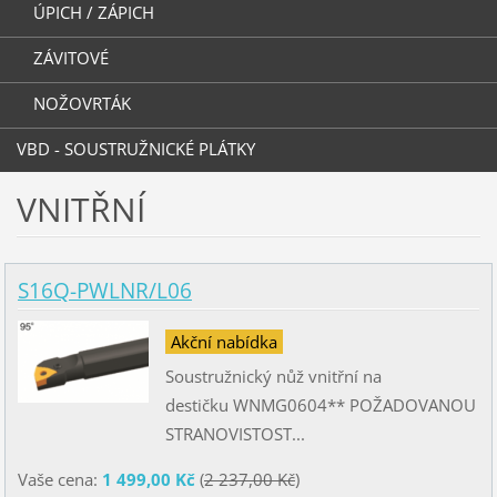
ÚPICH / ZÁPICH
ZÁVITOVÉ
NOŽOVRTÁK
VBD - SOUSTRUŽNICKÉ PLÁTKY
VNITŘNÍ
S16Q-PWLNR/L06
Akční nabídka
Soustružnický nůž vnitřní na
destičku WNMG0604** POŽADOVANOU
STRANOVISTOST...
Vaše cena:
1 499,00 Kč
(
2 237,00 Kč
)