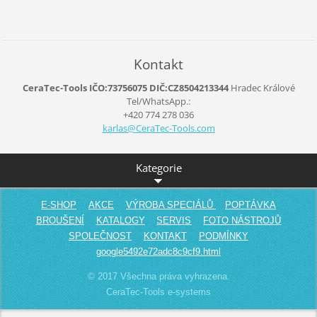
Kontakt
CeraTec-Tools IČO:73756075 DIČ:CZ8504213344
Hradec Králové
Tel/WhatsApp.:
+420 774 278 036
karlas@C
eraTec-T
ools.com
Kategorie
E-SHOP
AKCE
VÝROBA SPECIÁLŮ
POPTÁVKA
BROUŠENÍ
KATALOGY
SERVIS
FOTO NÁSTROJŮ
SPOLEČNOST
KONTAKT
PODMÍNKY
google5492e72adc8c9cf9.html
© 2017 Všechna práva vyhrazena.
CeraTec-Tools e-systems