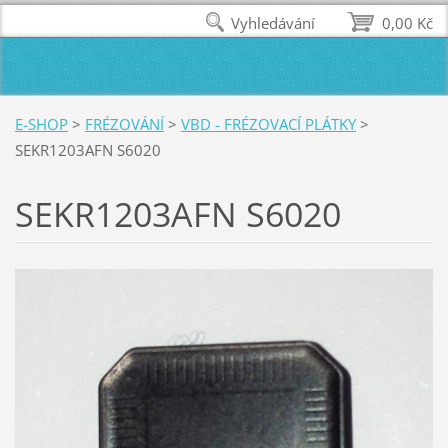
Vyhledávání
0,00 Kč
E-SHOP
>
FRÉZOVÁNÍ
>
VBD - FRÉZOVACÍ PLÁTKY
>
SEKR1203AFN S6020
SEKR1203AFN S6020