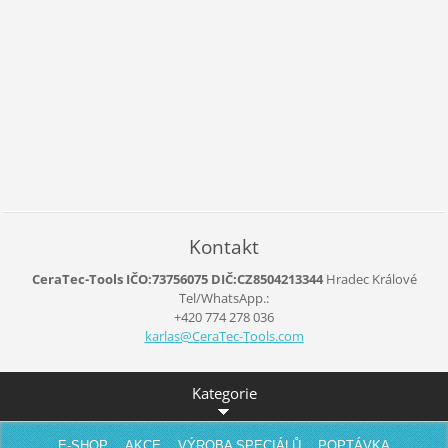
Kontakt
CeraTec-Tools IČO:73756075 DIČ:CZ8504213344
Hradec Králové
Tel/WhatsApp.:
+420 774 278 036
karlas@C
eraTec-T
ools.com
Kategorie
E-SHOP
AKCE
VÝROBA SPECIÁLŮ
POPTÁVKA