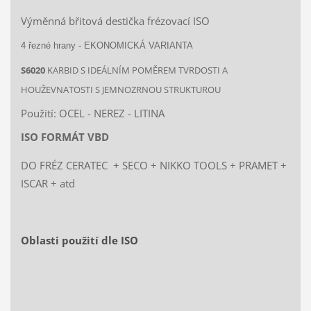
Výměnná břitová destička frézovací ISO
4 řezné hrany - EKONOMICKÁ VARIANTA
S6020
KARBID S IDEÁLNÍM POMĚREM TVRDOSTI A
HOUŽEVNATOSTI S JEMNOZRNOU STRUKTUROU
Použití: OCEL - NEREZ - LITINA
ISO FORMÁT VBD
DO FRÉZ CERATEC + SECO + NIKKO TOOLS + PRAMET +
ISCAR + atd
Oblasti použití dle ISO