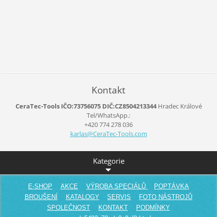
Kontakt
CeraTec-Tools IČO:73756075 DIČ:CZ8504213344
Hradec Králové
Tel/WhatsApp.:
+420 774 278 036
karlas@C
eraTec-T
ools.com
Kategorie
E-SHOP
AKCE
VÝROBA SPECIÁLŮ
POPTÁVKA
BROUŠENÍ
KATALOGY
SERVIS
FOTO NÁSTROJŮ
SPOLEČNOST
KONTAKT
PODMÍNKY