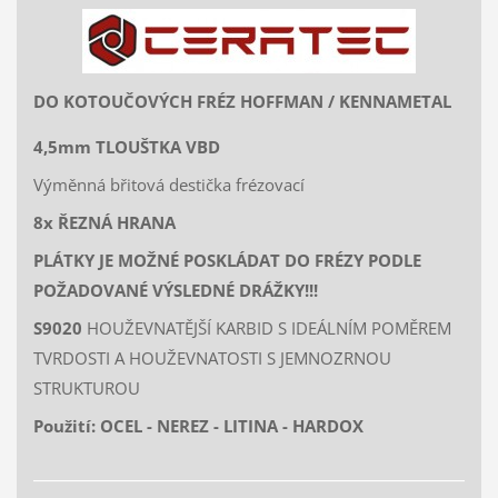
DO KOTOUČOVÝCH FRÉZ HOFFMAN / KENNAMETAL
4,5mm TLOUŠTKA VBD
Výměnná břitová destička frézovací
8x ŘEZNÁ HRANA
PLÁTKY JE MOŽNÉ POSKLÁDAT DO FRÉZY PODLE
POŽADOVANÉ VÝSLEDNÉ DRÁŽKY!!!
S9020
HOUŽEVNATĚJŠÍ
KARBID S IDEÁLNÍM POMĚREM
TVRDOSTI A HOUŽEVNATOSTI S JEMNOZRNOU
STRUKTUROU
Použití: OCEL - NEREZ - LITINA - HARDOX