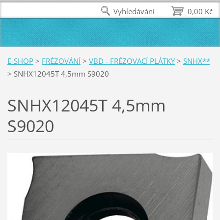
Vyhledávání
0,00 Kč
E-SHOP
>
FRÉZOVÁNÍ
>
VBD - FRÉZOVACÍ PLÁTKY
>
SNHX**
>
SNHX12045T 4,5mm S9020
SNHX12045T 4,5mm
S9020