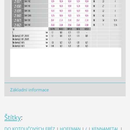
Základní informace
Štítky
:
DO KOTOUČOVÝCH FRÉZ
|
HOFFMAN
|
/
|
KENNAMETAL
|