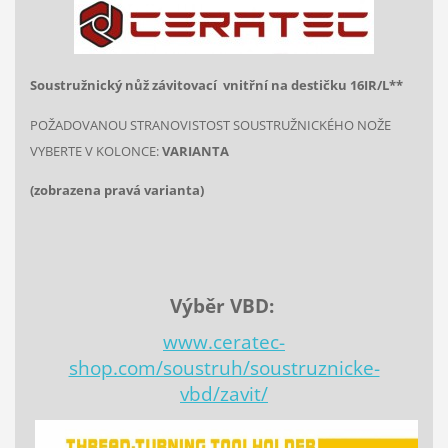
Soustružnický nůž závitovací
vnitřní na destičku
16IR/L**
POŽADOVANOU STRANOVISTOST SOUSTRUŽNICKÉHO NOŽE
VYBERTE V KOLONCE:
VARIANTA
(zobrazena pravá varianta)
Výběr VBD:
www.ceratec-
shop.com/soustruh/soustruznicke-
vbd/zavit/