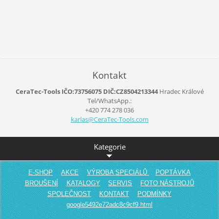
Kontakt
CeraTec-Tools IČO:73756075 DIČ:CZ8504213344
Hradec Králové
Tel/WhatsApp.:
+420 774 278 036
karlas@C
eraTec-T
ools.com
Kategorie
E-SHOP
AKCE
VÝROBA SPECIÁLŮ
POPTÁVKA
BROUŠENÍ
KATALOGY
SERVIS
FOTO NÁSTROJŮ
SPOLEČNOST
KONTAKT
PODMÍNKY
google5492e72adc8c9cf9.html