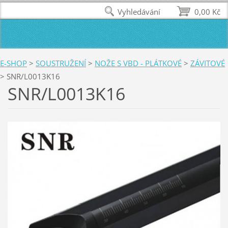
Vyhledávání
0,00 Kč
E-SHOP
>
SOUSTRUŽENÍ
>
NOŽE S VBD - PLÁTKOVÉ
>
ZÁVITOVÉ
>
SNR/L0013K16
SNR/L0013K16