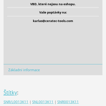
VBD,
které nejsou na eshopu.
Vaše poptávky na:
karlas@ceratec-tools.com
Základní informace
Štítky
:
SNR/L0013K11
|
SNL0013K11
|
SNR0013K11