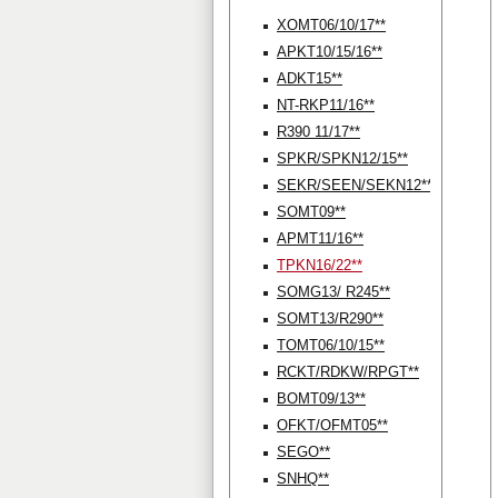
XOMT06/10/17**
APKT10/15/16**
ADKT15**
NT-RKP11/16**
R390 11/17**
SPKR/SPKN12/15**
SEKR/SEEN/SEKN12**
SOMT09**
APMT11/16**
TPKN16/22**
SOMG13/ R245**
SOMT13/R290**
TOMT06/10/15**
RCKT/RDKW/RPGT**
BOMT09/13**
OFKT/OFMT05**
SEGO**
SNHQ**