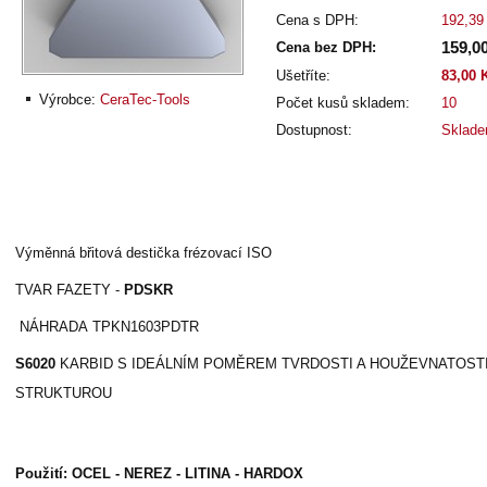
Cena s DPH:
192,39
159,0
Cena bez DPH:
Ušetříte:
83,00 
Výrobce:
CeraTec-Tools
Počet kusů skladem:
10
Dostupnost:
Sklad
Výměnná břitová destička frézovací ISO
TVAR FAZETY -
PDSKR
NÁHRADA
TPKN1603PDTR
S6020
KARBID S IDEÁLNÍM POMĚREM TVRDOSTI A HOUŽEVNATOST
STRUKTUROU
Použití: OCEL - NEREZ - LITINA - HARDOX