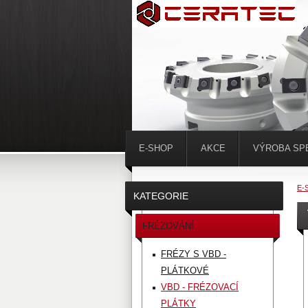
E-SHOP
AKCE
VÝROBA SP
E-
KATEGORIE
FRÉZOVÁNÍ
FRÉZY S VBD -
PLÁTKOVÉ
VBD - FRÉZOVACÍ
PLÁTKY