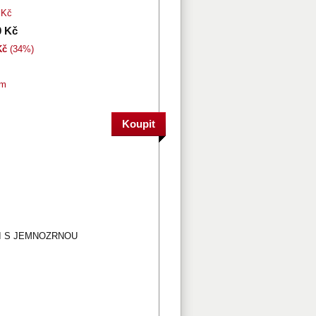
 Kč
0 Kč
Kč
(34%)
em
I S JEMNOZRNOU