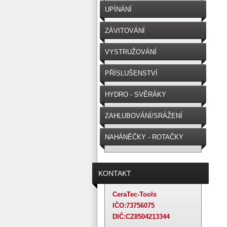
UPÍNÁNÍ
NÁSTROJE/OBROBKU
ZÁVITOVÁNÍ
VYSTRUŽOVÁNÍ
PŘÍSLUŠENSTVÍ
HYDRO - SVĚRÁKY
ZAHLUBOVÁNÍ/SRÁŽENÍ
NAHÁNĚČKY - ROTAČKY
KONTAKT
CeraTec-Tools
IČO:73756075
DIČ:CZ8504213344