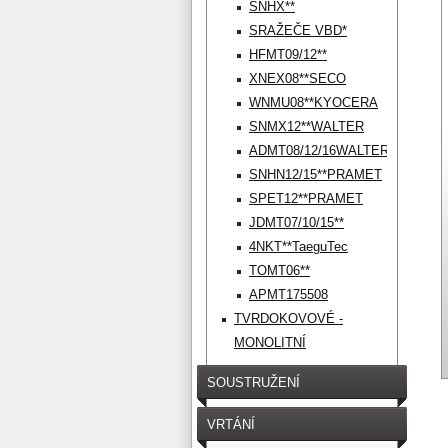
SNHX**
SRAŽEČE VBD*
HFMT09/12**
XNEX08**SECO
WNMU08**KYOCERA
SNMX12**WALTER
ADMT08/12/16WALTER
SNHN12/15**PRAMET
SPET12**PRAMET
JDMT07/10/15**
4NKT**TaeguTec
TOMT06**
APMT175508
TVRDOKOVOVÉ -
MONOLITNÍ
SOUSTRUŽENÍ
VRTÁNÍ