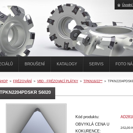
Úvodní
ECIÁLŮ
BROUŠENÍ
KATALOGY
SERVIS
FOTO N
SHOP
>
FRÉZOVÁNÍ
>
VBD - FRÉZOVACÍ PLÁTKY
>
TPKN16/22**
>
TPKN2204PDSKR
TPKN2204PDSKR S6020
Kód produktu:
AD281
OBVYKLÁ CENA U
242,00 
KOKURENCE: