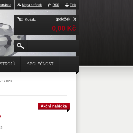
 stránka
Mapa stránek
RSS
Tisk
Košík:
(položek: 0)
0,00 Kč
ÁSTROJŮ
SPOLEČNOST
 S6020
Akční nabídka
8
Kč