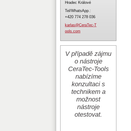
Hradec Králové
Tel/WhatsApp.:
+420 774 278 036
karlas@C
eraTec-T
ools.com
V případě zájmu
o nástroje
CeraTec-Tools
nabízíme
konzultaci s
technikem a
možnost
nástroje
otestovat.