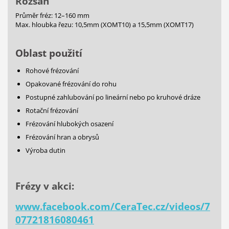
Rozsah
Průměr fréz: 12–160 mm
Max. hloubka řezu: 10,5mm (XOMT10) a 15,5mm (XOMT17)
Oblast použití
Rohové frézování
Opakované frézování do rohu
Postupné zahlubování po lineární nebo po kruhové dráze
Rotační frézování
Frézování hlubokých osazení
Frézování hran a obrysů
Výroba dutin
Frézy v akci:
www.facebook.com/CeraTec.cz/videos/7
07721816080461