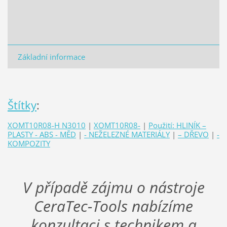
Základní informace
Štítky
:
XOMT10R08-H N3010
|
XOMT10R08-
|
Použití: HLINÍK –
PLASTY - ABS - MĚD
|
- NEŽELEZNÉ MATERIÁLY
|
– DŘEVO
|
-
KOMPOZITY
V případě zájmu o nástroje
CeraTec-Tools nabízíme
konzultaci s technikem a