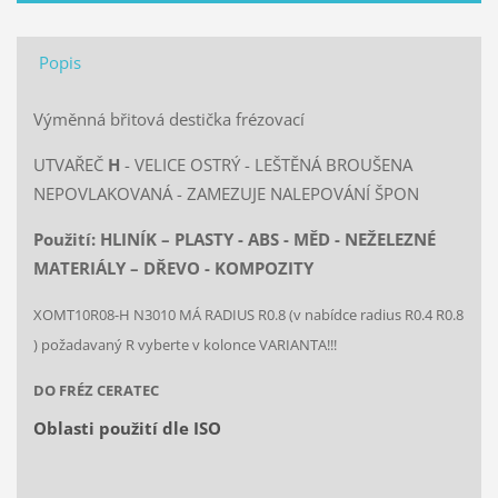
Popis
Výměnná břitová destička frézovací
UTVAŘEČ
H
- VELICE OSTRÝ - LEŠTĚNÁ BROUŠENA
NEPOVLAKOVANÁ - ZAMEZUJE NALEPOVÁNÍ ŠPON
Použití: HLINÍK – PLASTY - ABS - MĚD - NEŽELEZNÉ
MATERIÁLY – DŘEVO - KOMPOZITY
XOMT10R08-H N3010 MÁ RADIUS R0.8 (v nabídce radius R0.4 R0.8
) požadavaný R vyberte v kolonce VARIANTA!!!
DO FRÉZ CERATEC
Oblasti použití dle ISO