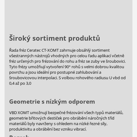
Široký sortiment produktů
Řada fréz Ceratec CT-XOMT zahrnuje obsáhlý sortiment
všestranných nástrojů vhodných pro celou řadu aplikací včetně
fréz určených pro frézování do rohu a fréz se zuby ve šroubovici.
Tyto frézy umožňují vytvoření 90° rohů s velmi dobrou kvalitou
povrchu a jsou ideální pro postupné zahlubování a
šroubovicovou interpolaci. S volbou rohového radiusu U vbd od
0,4 až po 3,0
Geometrie s nízkým odporem
VBD XOMT umožnují bezpečné frézování všech typů materiálů,
geometrie břitových destiček pro obrábění náročných tříd
materiálů byly navrženy s ohledem na nízké řezné síly,
produktivitu a obrábění bez vzniku vibrací.