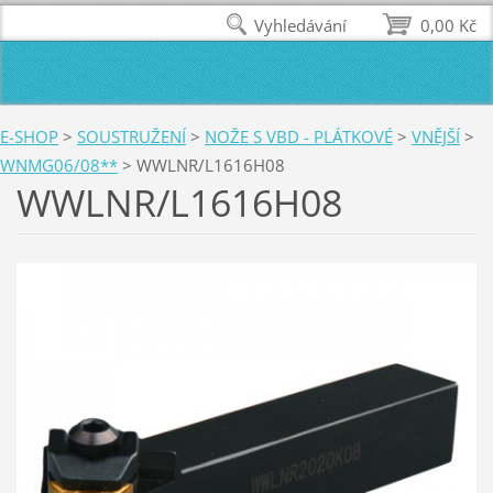
Vyhledávání
0,00 Kč
E-SHOP
>
SOUSTRUŽENÍ
>
NOŽE S VBD - PLÁTKOVÉ
>
VNĚJŠÍ
>
WNMG06/08**
>
WWLNR/L1616H08
WWLNR/L1616H08