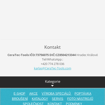
Kontakt
CeraTec-Tools IČO:73756075 DIČ:CZ8504213344
Hradec Králové
Tel/WhatsApp.:
+420 774 278 036
karlas@C
eraTec-T
ools.com
Kategorie
E-SHOP
AKCE
VÝROBA SPECIÁLŮ
POPTÁVKA
BROUŠENÍ
KATALOGY
SERVIS
FOTO NÁSTROJŮ
SPOLEČNOST
KONTAKT
PODMÍNKY