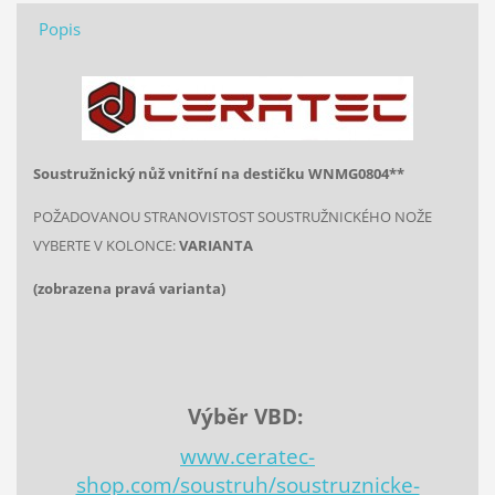
Popis
Soustružnický nůž vnitřní na destičku
WNMG0804**
POŽADOVANOU STRANOVISTOST SOUSTRUŽNICKÉHO NOŽE
VYBERTE V KOLONCE:
VARIANTA
(zobrazena pravá varianta)
Výběr VBD:
www.ceratec-
shop.com/soustruh/soustruznicke-