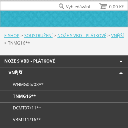
Vyhledávání
0,00 Kč
E-SHOP
>
SOUSTRUŽENÍ
>
NOŽE S VBD - PLÁTKOVÉ
>
VNĚJŠÍ
>
TNMG16**
NOŽE S VBD - PLÁTKOVÉ
VNĚJŠÍ
WNMG06/08**
TNMG16**
DCMT07/11**
VBMT11/16**