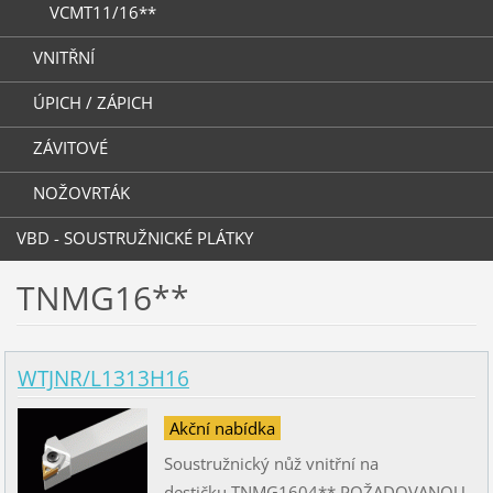
VCMT11/16**
VNITŘNÍ
ÚPICH / ZÁPICH
ZÁVITOVÉ
NOŽOVRTÁK
VBD - SOUSTRUŽNICKÉ PLÁTKY
TNMG16**
WTJNR/L1313H16
Akční nabídka
Soustružnický nůž vnitřní na
destičku TNMG1604** POŽADOVANOU