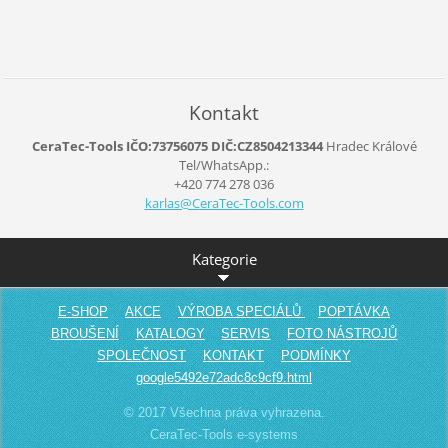
Kontakt
CeraTec-Tools IČO:73756075 DIČ:CZ8504213344
Hradec Králové
Tel/WhatsApp.:
+420 774 278 036
karlas@C
eraTec-T
ools.com
Kategorie
E-SHOP
AKCE
VÝROBA SPECIÁLŮ
POPTÁVKA
BROUŠENÍ
KATALOGY
SERVIS
FOTO NÁSTROJŮ
SPOLEČNOST
KONTAKT
PODMÍNKY
google5492e72adc8c9cf9.html
© 2017 Všechna práva vyhrazena.
CeraTec-Tools e-systems